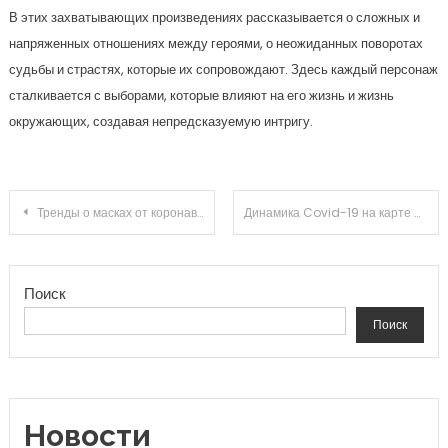
В этих захватывающих произведениях рассказывается о сложных и
напряженных отношениях между героями, о неожиданных поворотах
судьбы и страстях, которые их сопровождают. Здесь каждый персонаж
сталкивается с выборами, которые влияют на его жизнь и жизнь
окружающих, создавая непредсказуемую интригу.
Навигация по записям
Тренды о масках от коронавируса
Динамика Covid-19 на карте Google последние обновления и данные
Поиск
Поиск
Новости