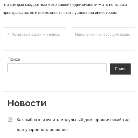
что каждый квадратный метр вашей недвижимости – это не только
пространство, но и возможность стать успешным инвестором.
Навигация по записям
Фруктовые смузи — здоровый и быстрый завтрак
Идеальный пылесос для вашего дома: секреты выбора, которые сэкономят ваше время и деньги!
Поиск
Поиск
Новости
Как выбрать и купить модульный дом: практический гид
для уверенного решения