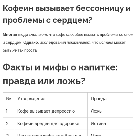
Кофеин вызывает бессонницу и
проблемы с сердцем?
Многие
люди
считают
, что кофе
способен
вызвать проблемы со сном
и сердцем.
Однако
, исследования
показывают
, что
истина
может
быть
не
так проста.
Факты и мифы о напитке:
правда или ложь?
№
Утверждение
Правда
1
Кофе вызывает депрессию
Ложь
2
Кофеин вреден для здоровья
Истина
3
Чем темнее кофе, тем больше
Миф