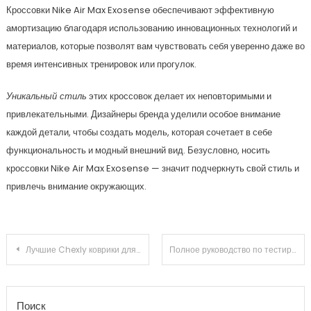
Кроссовки Nike Air Max Exosense обеспечивают эффективную
амортизацию благодаря использованию инновационных технологий и
материалов, которые позволят вам чувствовать себя уверенно даже во
время интенсивных тренировок или прогулок.
Уникальный стиль
этих кроссовок делает их неповторимыми и
привлекательными. Дизайнеры бренда уделили особое внимание
каждой детали, чтобы создать модель, которая сочетает в себе
функциональность и модный внешний вид. Безусловно, носить
кроссовки Nike Air Max Exosense — значит подчеркнуть свой стиль и
привлечь внимание окружающих.
Навигация по записям
Лучшие Chexly коврики для авто на AliExpress
Полное руководство по тестированию на котиков
Поиск