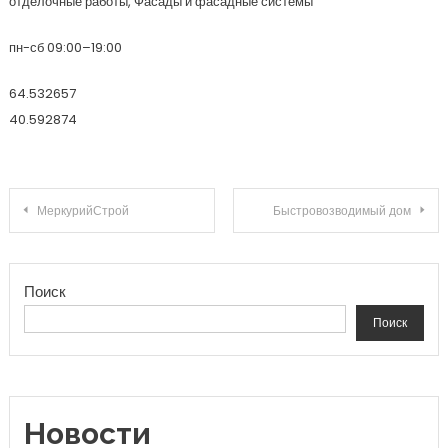
отделочные работы, Фасады и фасадные системы
пн-сб 09:00–19:00
64.532657
40.592874
Навигация по записям
МеркурийСтрой
Быстровозводимый дом
Поиск
Поиск
Новости