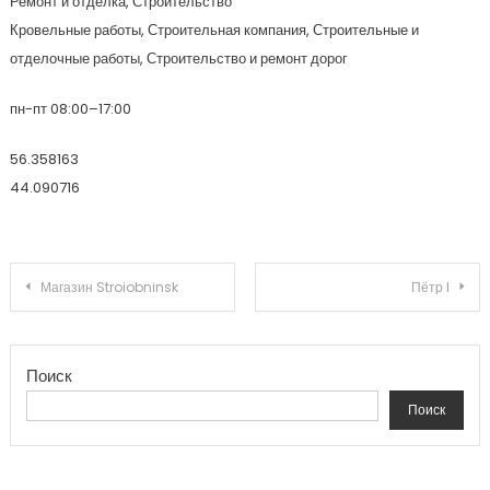
Ремонт и отделка, Строительство
Кровельные работы, Строительная компания, Строительные и
отделочные работы, Строительство и ремонт дорог
пн-пт 08:00–17:00
56.358163
44.090716
Навигация по записям
Магазин Stroiobninsk
Пётр I
Поиск
Поиск