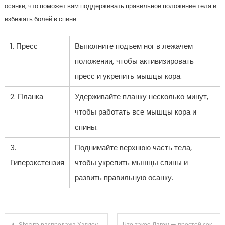
осанки, что поможет вам поддерживать правильное положение тела и
избежать болей в спине.
1. Пресс
Выполните подъем ног в лежачем
положении, чтобы активизировать
пресс и укрепить мышцы кора.
2. Планка
Удерживайте планку несколько минут,
чтобы работать все мышцы кора и
спины.
3.
Поднимайте верхнюю часть тела,
Гиперэкстензия
чтобы укрепить мышцы спины и
развить правильную осанку.
Навигация по записям
Steam распродажа Хэллоуин 2021
Что такое Лагом — простой секрет счастья и гармонии