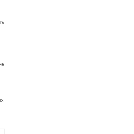
ть
ие
ых