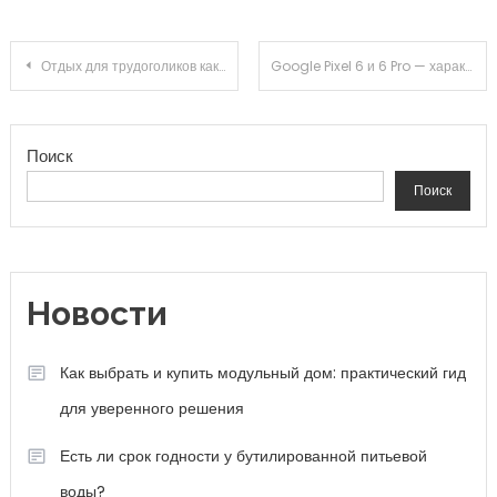
Навигация по записям
Отдых для трудоголиков как правильно расслабиться
Google Pixel 6 и 6 Pro — характеристики, отзывы, цены
Поиск
Поиск
Новости
Как выбрать и купить модульный дом: практический гид
для уверенного решения
Есть ли срок годности у бутилированной питьевой
воды?