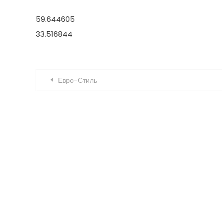
59.644605
33.516844
Навигация по записям
Евро-Стиль