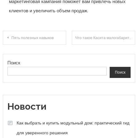
маркетинговая кампания поможет вам привлечь новых
клиентов и увеличить объем продаж.
Навигация по записям
Пять полезных навыков
Что такое Касита малогабаритное жилье будущего
Поиск
Поиск
Новости
Как выбрать и купить модульный дом: практический гид
для уверенного решения