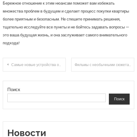
Бережное отношение к этим нюансам поможет вам избежать
множества проблем в будущем и сделает процесс покупки квартиры
более приятным и безопасным. Не спешите принимать решения,
тщательно исследуйте все пункты и не бойтесь задавать вопросы —
это ваша будущая жизнь, и она заслуживает самого внимательного
подхода!
Навигация по записям
Самые новые устройства от Apple в 2014
Фильмы с необычными сюжетами
Поиск
Поиск
Новости