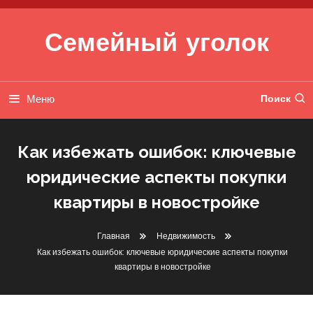
Перейти к содержимому
Семейный уголок
Меню
Поиск
Как избежать ошибок: ключевые
юридические аспекты покупки
квартиры в новостройке
Недвижимость
Главная
Недвижимость
Как избежать ошибок: ключевые юридические аспекты покупки
21 февраля 2025
btg2010_ru
квартиры в новостройке
Как Избежать Ошибок:
Ключевые Юридические