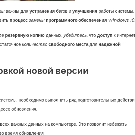
мы
важны для
устранения
багов и
улучшения
работы системы.
твить
процесс
замены
программного обеспечения
Windows 10
те
резервную копию
данных,
убедитесь
, что
доступ
к интерне
остаточное
количество
свободного места
для
надежной
овкой новой версии
системы, необходимо выполнить ряд подготовительных действи
цессе обновления.
всех важных данных на компьютере. Это позволит избежать
во время обновления.