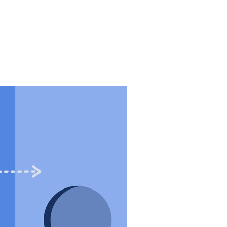
са — Секреты Процветания