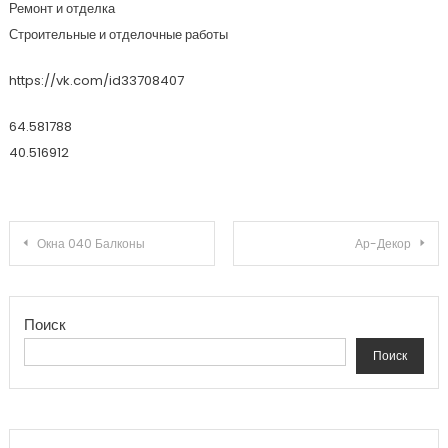
Ремонт и отделка
Строительные и отделочные работы
https://vk.com/id33708407
64.581788
40.516912
Навигация по записям
Окна 040 Балконы
Ар-Декор
Поиск
Поиск