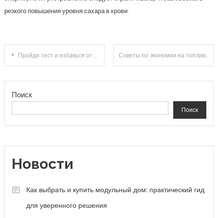
резкого повышения уровня сахара в крови.
Навигация по записям
Пройди тест и избавься от славянской нечисти
Советы по экономии на топливе
Поиск
Поиск
Новости
Как выбрать и купить модульный дом: практический гид
для уверенного решения