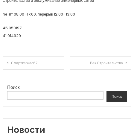
Строительство и обслуживание инженерных сетей
пн-пт 08:00–17:00, перерыв 12:00–13:00
45.050197
41.914929
Навигация по записям
Смарткаркас67
Век Строительства
Поиск
Поиск
Новости