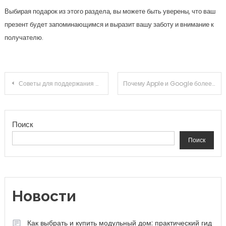
Выбирая подарок из этого раздела, вы можете быть уверены, что ваш
презент будет запоминающимся и выразит вашу заботу и внимание к
получателю.
Навигация по записям
Советы для поддержания фитнеса
Почему Apple и Google более продуктивны
Поиск
Поиск
Новости
Как выбрать и купить модульный дом: практический гид