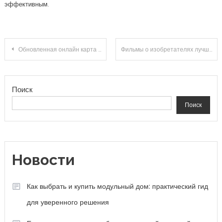
эффективным.
Навигация по записям
Обновленная онлайн карта распространения коронавируса
Фильмы о изобретателях лучшие кинокартины на тему гениев
Поиск
Поиск
Новости
Как выбрать и купить модульный дом: практический гид
для уверенного решения