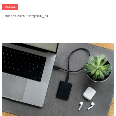
Разное
3 января 2025
btg2010_ru
Новый MacBook Air M2 С Улучшенным
Зарядным Разъемом MagSafe