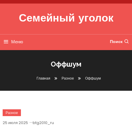
Перейти к содержимому
Семейный уголок
Меню
Поиск
Оффшум
Главная
Разное
Оффшум
Разное
25 июля 2025
btg2010_ru