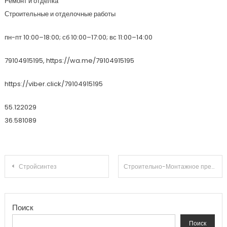
Ремонт и отделка
Строительные и отделочные работы
пн-пт 10:00–18:00; сб 10:00–17:00; вс 11:00–14:00
79104915195, https://wa.me/79104915195
https://viber.click/79104915195
55.122029
36.581089
Навигация по записям
Стройсинтез
Строительно-Монтажное предприятие Ставропольстрой
Поиск
Поиск