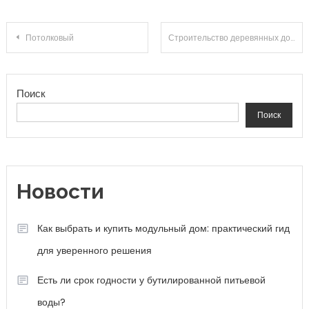
Навигация по записям
Потолковый
Строительство деревянных домов
Поиск
Поиск
Новости
Как выбрать и купить модульный дом: практический гид
для уверенного решения
Есть ли срок годности у бутилированной питьевой
воды?