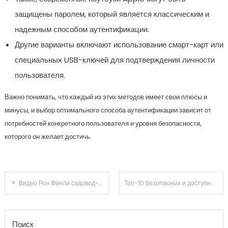
защищены паролем, который является классическим и
надежным способом аутентификации.
Другие варианты включают использование смарт-карт или
специальных USB-ключей для подтверждения личности
пользователя.
Важно понимать, что каждый из этих методов имеет свои плюсы и
минусы, и выбор оптимального способа аутентификации зависит от
потребностей конкретного пользователя и уровня безопасности,
которого он желает достичь.
Навигация по записям
Видео Рон Финли садовод-самородок об урбанистическом фермерстве
Топ-10 безопасных и доступных авиакомпаний
Поиск