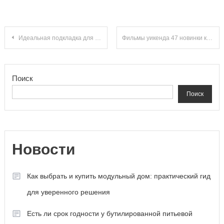
Навигация по записям
Идеальная подкладка для балконного пола: Как сделать правильный выбор и создать уютное пространство!
Фильмы уикенда 47 новинки кино и лидеры проката
Поиск
Поиск
Новости
Как выбрать и купить модульный дом: практический гид
для уверенного решения
Есть ли срок годности у бутилированной питьевой