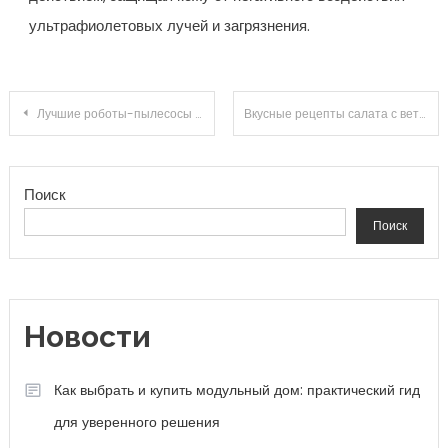
ультрафиолетовых лучей и загрязнения.
Навигация по записям
Лучшие роботы-пылесосы 11 11 обзор новинок и сравнение моделей
Вкусные рецепты салата с ветчиной для вашего меню
Поиск
Поиск
Новости
Как выбрать и купить модульный дом: практический гид
для уверенного решения