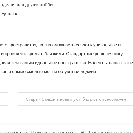
коделия или других хобби.
а-уголок.
го пространства, но и возможность создать уникальное и
 и проводить время с близкими. Стандартные решения могут
давая тем самым идеальное пространство. Надеюсь, наша стать
ь ваши самые смелые мечты об уютной лоджии.
Старый балкон в новый уют: 5 шагов к преображению вашего пространства
хранения данных. Продолжая использовать сайт, Вы даете свое согласие 