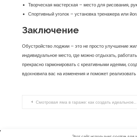
Творческая мастерская – место для рисования, ру
Спортивный уголок – установка тренажера или йог
Заключение
Обустройство лоджии – это не просто улучшение жило
индивидуальное место, где можно отдыхать, работать
прекрасно гармонировать с креативными идеями, соз
вдохновила вас на изменения и поможет реализоват
Навигация по записям
Смотровая яма в гараже: как создать идеальное место для ремонта и ухода за автомобилем?
Этот сайт использует cookie для 