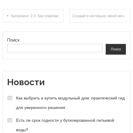
Навигация по записям
Капремонт 2.0: Как современные тренды меняют облик квартир и повседневную жизнь
Создайте интерьер своей мечты: 10 стильных секретов дляtransform your space!
Поиск
Поиск
Новости
Как выбрать и купить модульный дом: практический гид
для уверенного решения
Есть ли срок годности у бутилированной питьевой
воды?