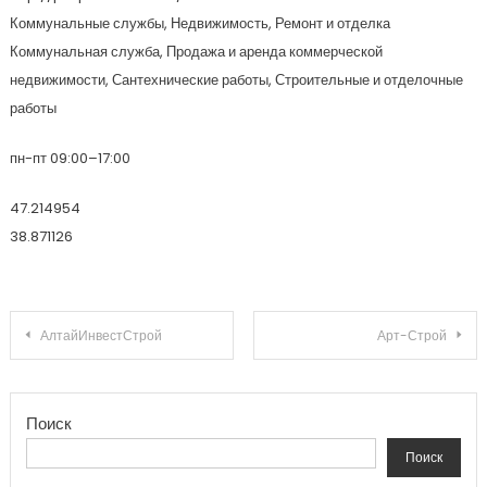
Коммунальные службы, Недвижимость, Ремонт и отделка
Коммунальная служба, Продажа и аренда коммерческой
недвижимости, Сантехнические работы, Строительные и отделочные
работы
пн-пт 09:00–17:00
47.214954
38.871126
Навигация по записям
АлтайИнвестСтрой
Арт-Строй
Поиск
Поиск