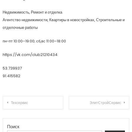
Недвижимость, Ремонт и отделка
Агентство недвижимости, Квартиры в новостройках, Строительные и
отделочные работы
пн-пт 10:00–19:00; сб,вс 11:00–18:00
https://vk.com/club21210434
53.739937
91.415582
Навигация по записям
Техсервис
ЭлитСтройСервис
Поиск