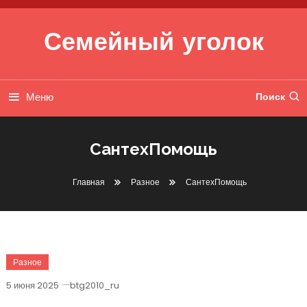
Перейти к содержимому
Семейный уголок
Меню
Поиск
СантехПомощь
Главная
Разное
СантехПомощь
Разное
5 июня 2025
btg2010_ru