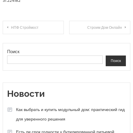
31.224182
Навигация по записям
НПФ Строймост
Строим Дом Онлайн
Поиск
Поиск
Новости
Как выбрать и купить модульный дом: практический гид
для уверенного решения
Есть ли срок годности у бутилированной питьевой