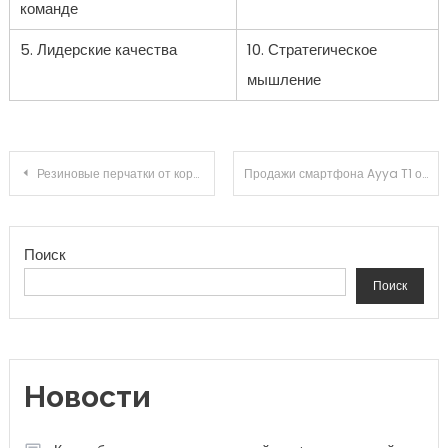
команде
5. Лидерские качества
10. Стратегическое
мышление
Навигация по записям
Резиновые перчатки от коронавируса — рекомендации и выбор
Продажи смартфона Ayya T1 от Rostexa
Поиск
Поиск
Новости