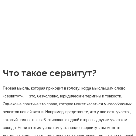
Первая мысль, которая приходит в голову, когда мы слышим слово
«сервитут», — это, безусловно, юридические термины и тонкости.
Однако на практике это право, которое может касаться многообразных
аспектов нашей жизни. Например, представьте, что у вас есть участок,
который полностью заблокирован с одной стороны другим участком
соседа. Если за этим участком установлен сервитут, вы можете
легально использовать путь через его территорию для доступа к своей
земле.
Существует два основных типа сервитута: личный и земельный.
Личный сервитут устанавливается в пользу конкретного лица, которое
может использовать чужую собственность (например, жильца
квартиры). Земельный же сервитут представляет интерес для
владельцев участков, так как он связан с правами на землю и может
передаваться вместе с ней. Это делает его особенно важным для тех,
кто собирается строить на своем участке.