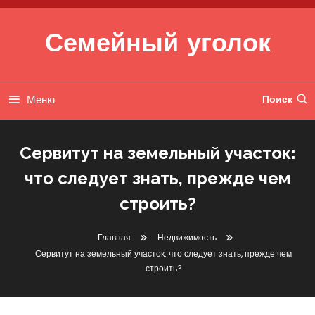
Перейти к содержимому
Семейный уголок
Меню
Поиск
Сервитут на земельный участок:
что следует знать, прежде чем
строить?
Главная
Недвижимость
Недвижимость
Сервитут на земельный участок: что следует знать, прежде чем
строить?
26 января 2025
btg2010_ru
Сервитут На Земельный Участок: