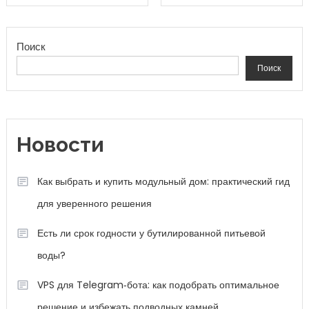
Как выбрать и купить модульный дом: практический гид
для уверенного решения
Есть ли срок годности у бутилированной питьевой
воды?
VPS для Telegram‑бота: как подобрать оптимальное
решение и избежать подводных камней
Как вписать американскую элитную мебель в интерьер
и подобрать идеальные решения для квартиры или
дома
Сколько стоит проектировать дом? Полный разбор
расходов и способов их оптимизации