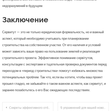
консультации с экспертами и тщательная проверка документов перед
переходом в «период строительства» помогут избежать множества
потенциальных проблем. Так что, если вы хотите, чтобы ваш проект
прошел гладко, не забывайте о таком важном аспекте, как сервитут, и
заранее позаботьтесь о его Вас ожидающих последствиях.
Навигация по записям
Секреты эффективного отбеливания зубов
5 упражнений для вашей новой камеры
Поиск
Поиск
Новости