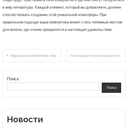
в мир литературы. Каждый элемент, который вы добавляете, должен
способствовать созданию этой уникальной атмосферы. При
правильном подходе ваша библиотека может стать любимым местом
для многих, где чтение превратится в настоящее удовольствие.
Навигация по записям
Идеальная хлебопечка: Как выбрать лучший аппарат для домашней выпечки?
Утилизация строительных отходов: 5 эффективных способов, которые сэкономят время и деньги!
Поиск
Поиск
Новости