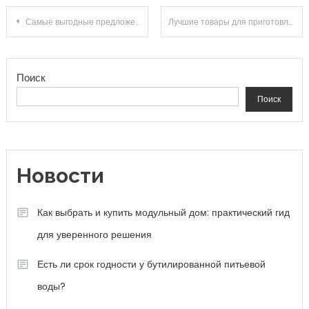
Навигация по записям
Самые выгодные предложения и акции на Ps Store в ноябре 2021
Лучшие товары для приготовления кофе
Поиск
Поиск
Новости
Как выбрать и купить модульный дом: практический гид
для уверенного решения
Есть ли срок годности у бутилированной питьевой
воды?