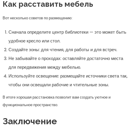
Используйте освещение: размещайте источники света так,
чтобы они освещали рабочие и чтительные зоны.
В итоге хорошая расстановка позволит вам создать уютное и
функциональное пространство.
Заключение
Выбор мебели для библиотеки — это не просто покупка предметов, а
создание уникального пространства, отражающего ваш стиль и
функциональные потребности. Не спешите, подумайте над каждым
элементом, выбирайте мебель, которая будет не только красивой, но и
удобной. Учитывайте все аспекты: от назначения пространства до
освещения и комфорта. Ваша библиотека станет местом, где уют и
вдохновение будут царить всегда!
Навигация по записям
Egs раздает крутой контроль
Формирование отношения к успеху и способы его изменения