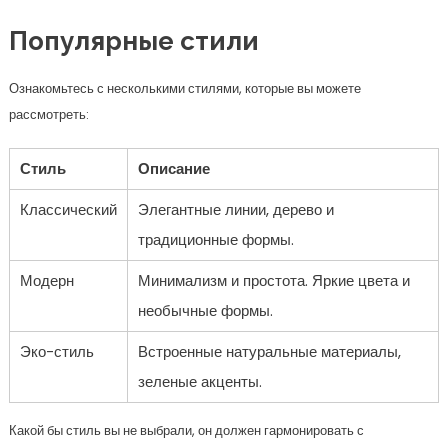
Модерн
Минимализм и простота. Яркие цвета и
необычные формы.
Эко-стиль
Встроенные натуральные материалы,
зеленые акценты.
Какой бы стиль вы не выбрали, он должен гармонировать с
остальными помещениями вашего дома. Не забывайте о цветах и
текстурах, которые создают нужную атмосферу.
Функциональность мебели
После определения стиля следует обратить внимание на
функциональность мебели. Важно, чтобы она не только выглядела
привлекательно, но и была удобной и практичной.
Параметры, на которые следует