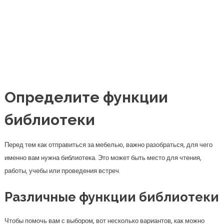
Перед тем как отправиться за мебелью, важно разобраться, для чего
именно вам нужна библиотека. Это может быть место для чтения,
работы, учебы или проведения встреч.
Различные функции библиотеки
Чтобы помочь вам с выбором, вот несколько вариантов, как можно
использовать библиотеку:
Чтение и релаксация:
Уютная зона для чтения книг.
Работа и учеба:
Пространство, где можно
сосредоточиться.
Встречи:
Место для дружеских или деловых встреч.
Каждая из этих функций накладывает свои требования на выбор
мебели. Например, для зоны чтения потребуется удобное кресло и