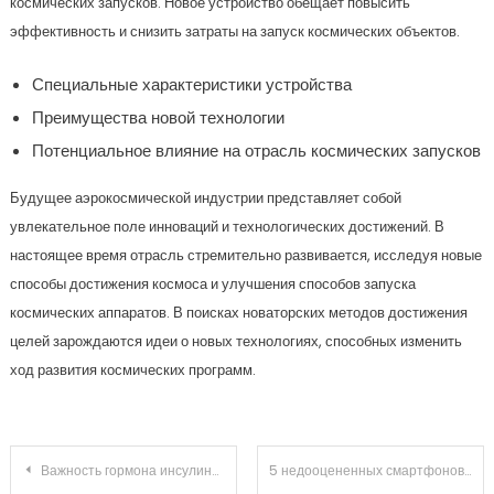
космических запусков. Новое устройство обещает повысить
эффективность и снизить затраты на запуск космических объектов.
Специальные характеристики устройства
Преимущества новой технологии
Потенциальное влияние на отрасль космических запусков
Будущее аэрокосмической индустрии представляет собой
увлекательное поле инноваций и технологических достижений. В
настоящее время отрасль стремительно развивается, исследуя новые
способы достижения космоса и улучшения способов запуска
космических аппаратов. В поисках новаторских методов достижения
целей зарождаются идеи о новых технологиях, способных изменить
ход развития космических программ.
Навигация по записям
Важность гормона инсулина в организме — функции, роль и регуляция
5 недооцененных смартфонов