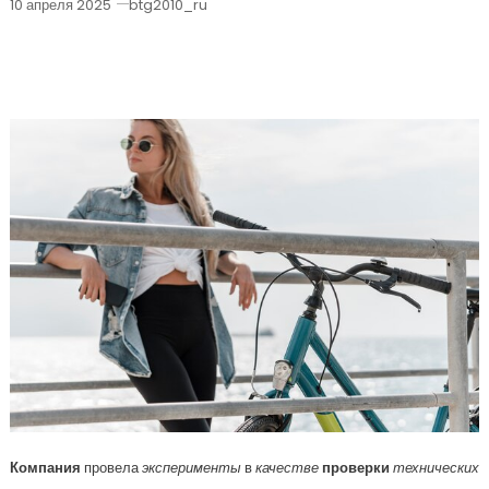
10 апреля 2025
btg2010_ru
Spinlaunch Протестировала
Катапульту
Компания
провела
эксперименты
в
качестве
проверки
технических