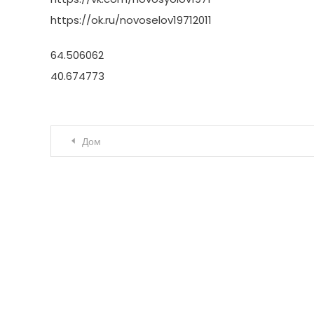
https://ok.ru/novoselov19712011
64.506062
40.674773
Навигация по записям
Дом