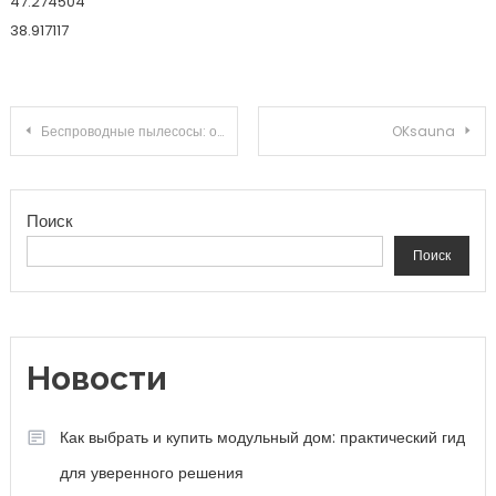
47.274504
38.917117
Навигация по записям
Беспроводные пылесосы: освободите жизнь от проводов — что стоит знать перед покупкой?
OKsauna
Поиск
Поиск
Новости
Как выбрать и купить модульный дом: практический гид
для уверенного решения