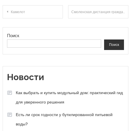
Навигация по записям
Камелот
Смоленская дистанция гражданских сооружений по эксплуатации зданий и сооружений, Смоленского отделения МЖД, филиал РЖД
Поиск
Поиск
Новости
Как выбрать и купить модульный дом: практический гид
для уверенного решения
Есть ли срок годности у бутилированной питьевой
воды?