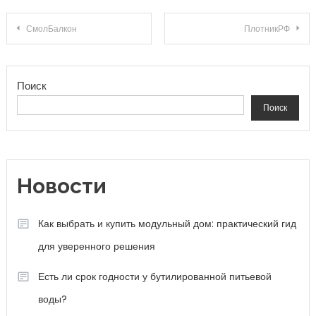
Навигация по записям
СмолБалкон
ПлотникРФ
Поиск
Поиск
Новости
Как выбрать и купить модульный дом: практический гид
для уверенного решения
Есть ли срок годности у бутилированной питьевой
воды?