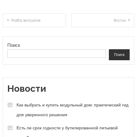
Навигация по записям
Pratta exclusive
Восток
Поиск
Поиск
Новости
Как выбрать и купить модульный дом: практический гид
для уверенного решения
Есть ли срок годности у бутилированной питьевой