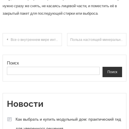
нужно сразу же снять, не касаясь лицевой части, и поместить её в
закрытый пакет для последующей стирки или выброса.
Навигация по записям
Все о внутреннем мире интровертов
Польза настоящей минеральной воды важные факты
Поиск
Поиск
Новости
Как выбрать и купить модульный дом: практический гид
для уверенного решения