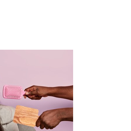
AliExpress Для Укладки Воло