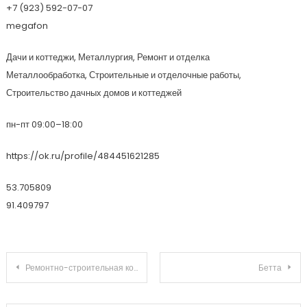
+7 (923) 592-07-07
megafon
Дачи и коттеджи, Металлургия, Ремонт и отделка
Металлообработка, Строительные и отделочные работы,
Строительство дачных домов и коттеджей
пн-пт 09:00–18:00
https://ok.ru/profile/484451621285
53.705809
91.409797
Навигация по записям
Ремонтно-строительная компания
Бетта