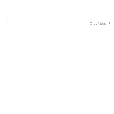
СтройДом