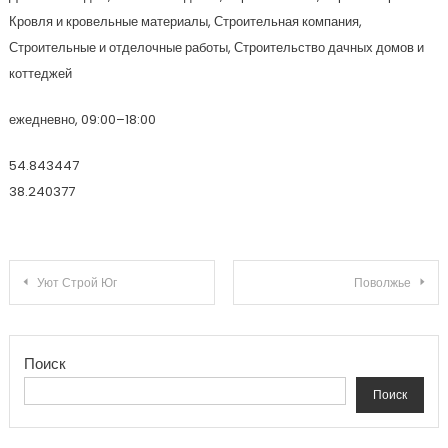
Кровля и кровельные материалы, Строительная компания,
Строительные и отделочные работы, Строительство дачных домов и
коттеджей
ежедневно, 09:00–18:00
54.843447
38.240377
Навигация по записям
Уют Строй Юг
Поволжье
Поиск
Поиск