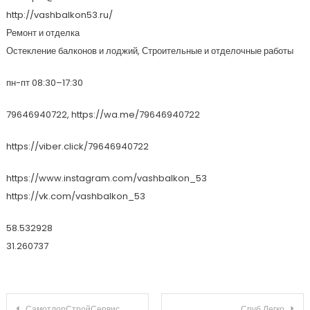
http://vashbalkon53.ru/
Ремонт и отделка
Остекление балконов и лоджий, Строительные и отделочные работы
пн-пт 08:30–17:30
79646940722, https://wa.me/79646940722
https://viber.click/79646940722
https://www.instagram.com/vashbalkon_53
https://vk.com/vashbalkon_53
58.532928
31.260737
Навигация по записям
СамотлорСтройСервис
Сруб Легко