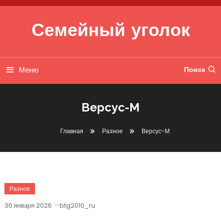
Перейти к содержимому
Семейный уголок
Меню
Поиск
Версус-М
Главная
Разное
Версус-М
Разное
30 января 2026
btg2010_ru