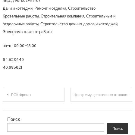
http://versus-m.ru/
Дачи и коттеджи, Ремонт и отделка, Строительство
Кровельные работы, Строительная компания, Строительные и
отделочные работы, Строительство дачных домов и коттеджей,
Электромонтажные работы
пн-пт 09:00–18:00
64.523449
40.695621
Навигация по записям
РСК Фрегат
Центр имущественных отношений Гарант
Поиск
Поиск