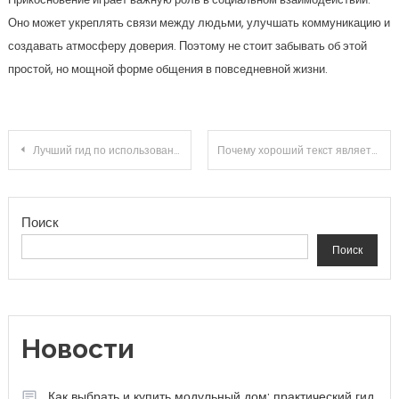
Оно может укреплять связи между людьми, улучшать коммуникацию и
создавать атмосферу доверия. Поэтому не стоит забывать об этой
простой, но мощной форме общения в повседневной жизни.
Навигация по записям
Лучший гид по использованию Twitter советы и рекомендации
Почему хороший текст является основой успешного контента
Поиск
Поиск
Новости
Как выбрать и купить модульный дом: практический гид