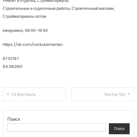
Ремонт и отделка, Стройматериалы
Строительные и отделочные работы, Строительный магазин,
Стройматериалы оптом
ежедневно, 08:00–19:00
https://vk.com/vorkutamerlen
67.51767
64.082901
Навигация по записям
СК Вертикаль
Мастер Про
Поиск
Поиск