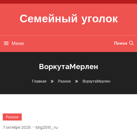
Перейти к содержимому
Семейный уголок
Меню
Поиск
ВоркутаМерлен
Главная
Разное
ВоркутаМерлен
Разное
7 октября 2025
btg2010_ru