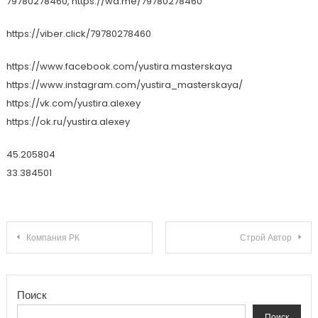
79780278460, https://wa.me/79780278460
https://viber.click/79780278460
https://www.facebook.com/yustira.masterskaya
https://www.instagram.com/yustira_masterskaya/
https://vk.com/yustira.alexey
https://ok.ru/yustira.alexey
45.205804
33.384501
Навигация по записям
Компания РК
Строй Автор
Поиск
Поиск